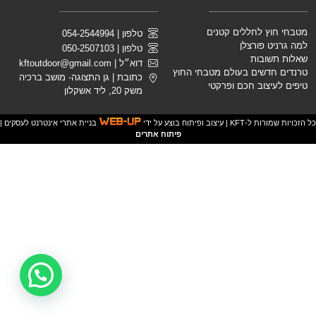
מטבחי חוץ לחללים קטנים
טלפון | 054-2544994
למה גרניט פורצלן
טלפון | 050-2507103
שאלות תשובות
דוא״ל |
kftoutdoor@gmail.com
טרנדים חדשים בעולם מטבחי החוץ
כתובת | גן התצוגה- מושב ברכיה
טיפים לעיצוב חכם ופרקטי
משק 20, ליד אשקלון
כל הזכויות שמורות ל-KFT | עיצוב ופיתוח בוצע על ידי
בניית אתרי אינטרנט לעסקים
|
פיתוח אתרים