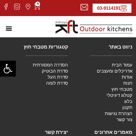
0
03-9114191
מטבחי חוץ
עמוד ה
קטלוג 
אדריכל
ניווט באתר
קטגוריות מטבחי חוץ
פתח סרגל
עמוד הבית
הסדרה המסורתית
אדריכלים ומעצבים
סדרת הבוטיק
אודות
סדרת העל
חנות
סדרת לומה
מטבחי חוץ
קטלוג דיגיטלי
בלוג
תקנון
הצהרת נגישות
צור קשר
מאמרים אחרונים
יצירת קשר