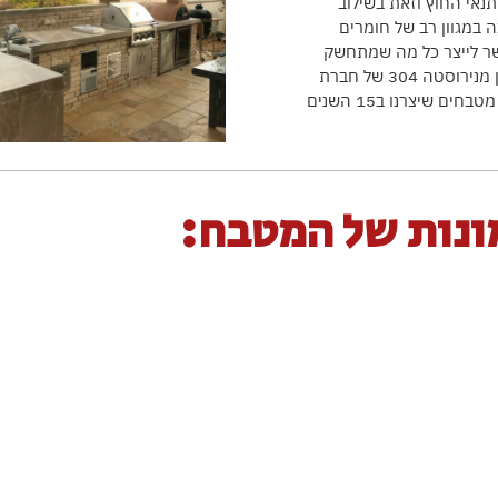
אי החוץ וזאת בשילוב
 במגוון רב של חומרים
פשר לייצר כל מה שמתחשק
ללקוח. אופציה נוספת של המטבח המסורתי הוא גופים מודלריים של אחסון מנירוסטה 304 של חברת
SUNSTONE. הגלריה שלפניכם היא רק קצה הקרחון של אוספים רבים של מטבחים שיצרנו ב15 השנים
ונות של המטבח: