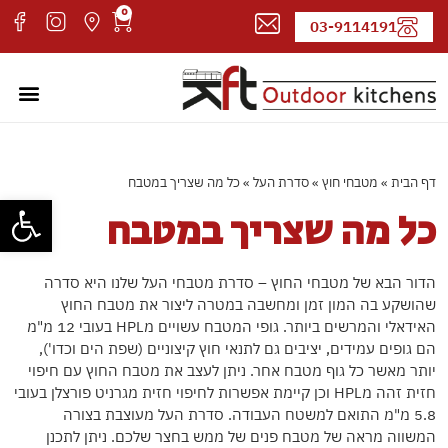
0
03-9114191
מטבחי חוץ
עמוד ה
קטלוג 
אדריכל
דף הבית
»
מטבחי חוץ
»
סדרת העל
»
כל מה שצריך במטבח
פתח סרגל
כל מה שצריך במטבח
הדור הבא של מטבחי החוץ – סדרת מטבחי העל שלנו היא סדרה
שהושקע בה המון זמן ומחשבה במטרה ליצור את מטבח החוץ
האידאלי והמרשים ביותר. גופי המטבח עשויים מHPL בעובי 12 מ"מ
הם גופים עמידים, יציבים גם לתנאי חוץ קיצוניים (שפת הים וכדו'),
יותר מאשר כל גוף מטבח אחר. ניתן לעצב את מטבח החוץ עם חיפוי
חזית זהה מHPL וכן קיימת אפשרות לחיפוי חזית מגרניט פורצלן בעובי
5.8 מ"מ התואם למשטח העבודה. סדרת העל מעוצבת בצורה
המשווה מראה של מטבח פנים של ממש בחצר שלכם. ניתן לתכנן