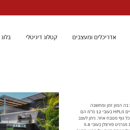
אדריכלים ומעצבים
קטלוג דיגיטלי
בלוג
בה המון זמן ומחשבה
במטרה ליצור את מטבח החוץ האידאלי והמרשים ביותר. גופי המטבח עשויים מHPL בעובי 12 מ"מ הם
 כל גוף מטבח אחר. ניתן לעצב
את מטבח החוץ עם חיפוי חזית זהה מHPL וכן קיימת אפשרות לחיפוי חזית מגרניט פורצלן בעובי 5.8