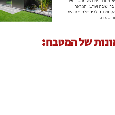
ל מטבח פנים של ממש בחצר
כם. ניתן לתכנן במגוון צורות ודגמים ובכל גודל שתרצו (קו ישר, L Shape, בר ישיבה ועוד..). המראה
הקטנים. הגלריה שלפניכם היא
ום שלכם.
ונות של המטבח: