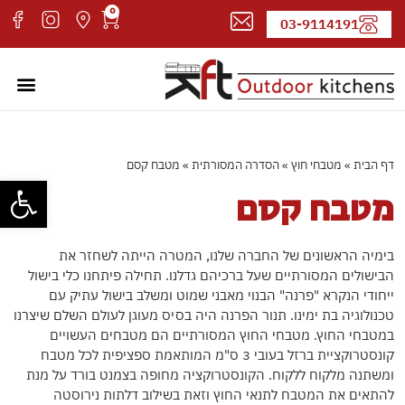
0
03-9114191
מטבחי חוץ
עמוד ה
קטלוג 
אדריכל
דף הבית
»
מטבחי חוץ
»
הסדרה המסורתית
»
מטבח קסם
פתח סרגל
מטבח קסם
בימיה הראשונים של החברה שלנו, המטרה הייתה לשחזר את
הבישולים המסורתיים שעל ברכיהם גדלנו. תחילה פיתחנו כלי בישול
ייחודי הנקרא "פרנה" הבנוי מאבני שמוט ומשלב בישול עתיק עם
טכנולוגיה בת ימינו. תנור הפרנה היה בסיס מעוגן לעולם השלם שיצרנו
במטבחי החוץ. מטבחי החוץ המסורתיים הם מטבחים העשויים
קונסטרוקציית ברזל בעובי 3 ס"מ המותאמת ספציפית לכל מטבח
ומשתנה מלקוח ללקוח. הקונסטרוקציה מחופה בצמנט בורד על מנת
להתאים את המטבח לתנאי החוץ וזאת בשילוב דלתות נירוסטה