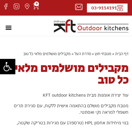
0
03-9114191
מטבחי חוץ
עמוד הבי
קטלוג די
אדריכלים
דף הבית
»
מטבחי חוץ
»
סדרת העל
»
מקבילים מושלמים מלאי כל טוב
פתח סרגל
מקבילים מושלמים מלאי
כל טוב
עוד יצירת אומנות מבית KFT outdoor kitchens
מטבח מקבילים מושלם בהתאמה אישית ללקוח, עם סגירת תריס
חשמלי למראה נקי ואסתטי.
בנוי מיחידות אחסון HPL (טרספה) עם מגירות בטריקה שקטה,