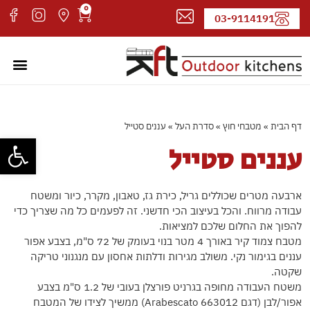
0
03-9114191
מטבחי חוץ
עמוד ה
קטלוג 
אדריכל
דף הבית
»
מטבחי חוץ
»
סדרת העל
»
עננים סטייל
פתח סרגל
עננים סטייל
ארבעה מטרים שכוללים גריל, כירת גז, טאבון, מקרר, כיור ומשטח
עבודה מרווח. והכל בעיצוב הכי חדשני. זה לפעמים כל מה שצריך כדי
להפוך את החלום שלכם למציאות.
מטבח צמוד קיר באורך 4 מטר בנוי בעומק של 72 ס"מ, בצבע אפור
עננים בגימור נקי. משולב מגירות ודלתות אחסון עם מנגנוני טריקה
שקטה.
משטח העבודה מחופה בגרניט פורצלן בעובי של 1.2 ס"מ בצבע
אפור/לבן (דגם Arabescato 663012) ממשיך לצידו של המטבח