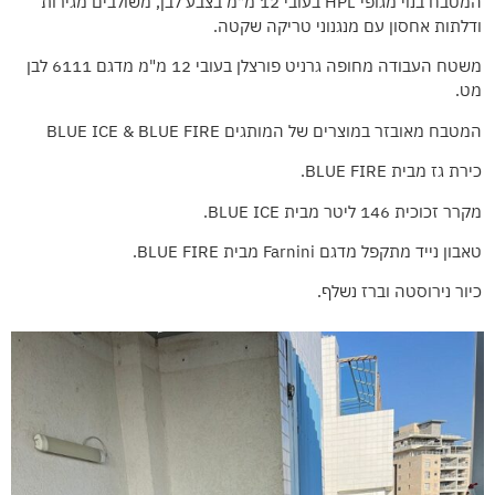
המטבח בנוי מגופי HPL בעובי 12 מ"מ בצבע לבן, משולבים מגירות
ודלתות אחסון עם מנגנוני טריקה שקטה.
משטח העבודה מחופה גרניט פורצלן בעובי 12 מ"מ מדגם 6111 לבן
מט.
המטבח מאובזר במוצרים של המותגים BLUE ICE & BLUE FIRE
כירת גז מבית BLUE FIRE.
מקרר זכוכית 146 ליטר מבית BLUE ICE.
טאבון נייד מתקפל מדגם Farnini מבית BLUE FIRE.
כיור נירוסטה וברז נשלף.