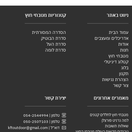
ניווט באתר
קטגוריות מטבחי חוץ
עמוד הבית
הסדרה המסורתית
אדריכלים ומעצבים
סדרת הבוטיק
אודות
סדרת העל
חנות
סדרת לומה
מטבחי חוץ
קטלוג דיגיטלי
בלוג
תקנון
הצהרת נגישות
צור קשר
מאמרים אחרונים
יצירת קשר
מטבחי חוץ לחללים קטנים
טלפון | 054-2544994
למה גרניט פורצלן
טלפון | 050-2507103
שאלות תשובות
דוא״ל |
kftoutdoor@gmail.com
טרנדים חדשים בעולם מטבחי החוץ