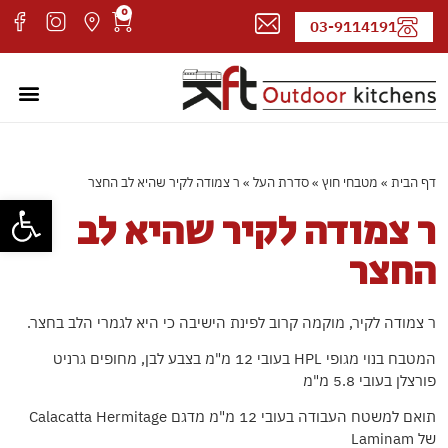
0
03-9114191
מטבחי חוץ
עמוד ה
קטלוג 
אדריכל
דף הבית
»
מטבחי חוץ
»
סדרת העל
»
ר צמודה לקיר שהיא לב החצר
פתח סרגל
ר צמודה לקיר שהיא לב
החצר
ר צמודה לקיר, מוקמה קרוב לפינת הישיבה כי היא לגמרי הלב בחצר.
המטבח בנוי מגופי HPL בעובי 12 מ"מ בצבע לבן, מחופים גרניט
פורצלן בעובי 5.8 מ"מ
תואם למשטח העבודה בעובי 12 מ"מ מדגם Calacatta Hermitage
של Laminam