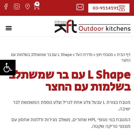
0
03-9114191
מטבחי חוץ
עמוד ה
קטלוג 
אדריכל
דף הבית
»
מטבחי חוץ
»
סדרת העל
»
L Shape עם בר שמשתלב בשלמות עם
פתח סרגל
החצר
L Shape עם בר שמשתלב
בשלמות עם החצר
מטבח בצורת L עבעל צלע אחת לגריל וצלע נוספת המשמשת לבר
ישיבה.
המטבח בנוי מגופי HPL שחורים, משולב מגירות ודלתות אחסון עם
מנגנוני טריקה שקטה.