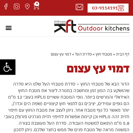
0
03-9114191
מטבחי חוץ
עמוד ה
קטלוג 
אדריכל
דף הבית
»
מטבחי חוץ
»
סדרת העל
»
דמוי עץ עצום
פתח סרגל
דמוי עץ עצום
הדור הבא של מטבחי החוץ – סדרת מטבחי העל שלנו היא סדרה
שהושקע בה המון זמן ומחשבה במטרה ליצור את מטבח החוץ
האידאלי והמרשים ביותר. גופי המטבח עשויים מHPL בעובי 12 מ"מ
הם גופים עמידים, יציבים גם לתנאי חוץ קיצוניים (שפת הים וכדו'),
יותר מאשר כל גוף מטבח אחר. ניתן לעצב את מטבח החוץ עם חיפוי
חזית זהה מHPL וכן קיימת אפשרות לחיפוי חזית מגרניט פורצלן בעובי
5.8 מ"מ התואם למשטח העבודה. סדרת העל מעוצבת בצורה
המשווה מראה של מטבח פנים של ממש בחצר שלכם. ניתן לתכנן