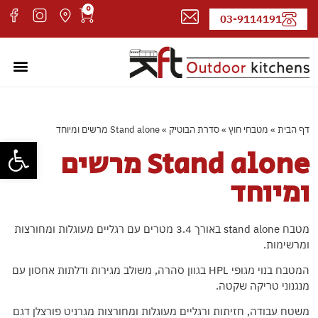
0
03-9114191
מטבחי חוץ
עמוד ה
קטלוג 
אדריכל
דף הבית
»
מטבחי חוץ
»
סדרת הבוטיק
»
Stand alone מרשים ומיוחד
פתח סרגל
Stand alone מרשים
ומיוחד
מטבח stand alone באורך 3.4 מטרים עם רגליים מעוגלות ומחורצות
ומרשימות.
המטבח בנוי מגופי HPL בגוון סהרה, משולב מגירות ודלתות אחסון עם
מנגנוני טריקה שקטה.
משטח עבודה, חזיתות ורגליים מעוגלות ומחורצות מגרניט פורצלן דגם