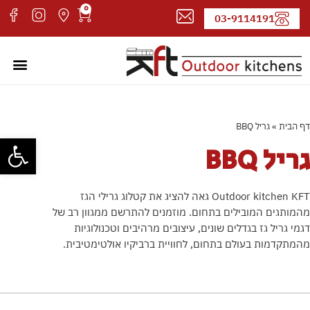
0
03-9114191
מטבחי חוץ
עמוד הבי
קטלוג די
אדריכלים
דף הבית
»
גריל BBQ
פתח סרגל
גריל BBQ
Outdoor kitchen KFT גאה להציג את קטלוג גרילי הגז
מהמותגים המובילים בתחום. מוזמנים להתרשם ממגוון רב של
דגמי גריל גז בגדלים שונים, עיצובים מרהיבים וטכנולוגיות
מהמתקדמות בעולם בתחום, לחוויית ברביקיו אולטימטיבית.