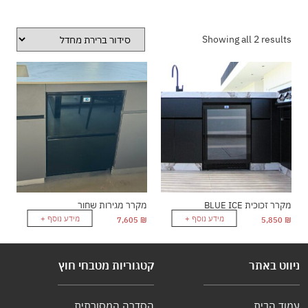
Showing all 2 results
מקרר זכוכית BLUE ICE
מקרר מגירות שחור
מידע נוסף +
מידע נוסף +
7,605
₪
5,850
₪
ניווט באתר
קטגוריות מטבחי חוץ
עמוד הבית
הסדרה המסורתית