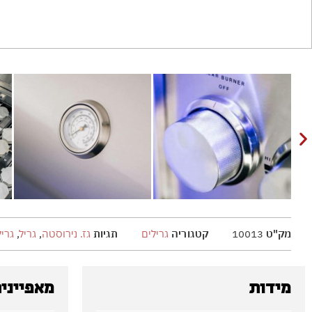
מק"ט
10013
קטגוריה
גרילים
תגיות
גז. נירוסטה
,
גריל
,
גרילים E .BBQ.INFINITY
מידות
מאפייני