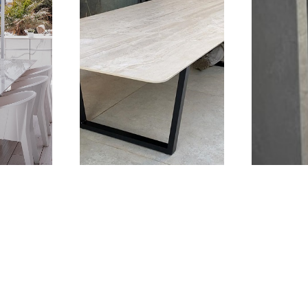
שולחן שיש רגל טרפז (תמיכה
שולחן שיש מל
עליונה)