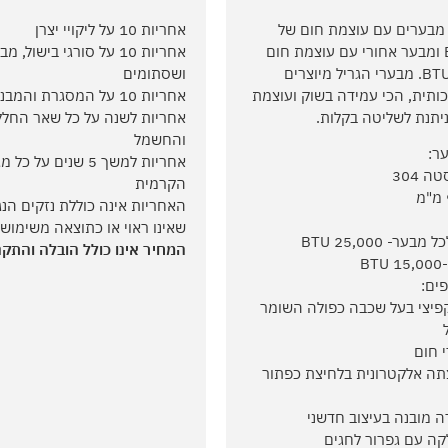
 מבערים עם עוצמת חום של
אחריות 10 על ליקויי יצרן
75,000 BTU ומבער אחורי עם עוצמת חום
אחריות 10 על סורגי בישול, 
של 15,000 BTU. מבערי הגריל מיוצרים
ושסתומים
ותית, הכי עמידה בשוק ועוצמת
אחריות 10 על המסגרת והמבנה
יתנת לשליטה בקלות.
אחריות לשנה על כל שאר החלק
והחשמל
ר:
אחריות למשך 5 שנים על
 304
הקרמית
האחריות אינה כוללת נזקים הנ
שאינו ראוי או כתוצאה משימוש 
ר- 25,000 BTU
המחיר אינו כולל הובלה והתקנ
B
פים:
פיצי בעל שכבה כפולה השומר
 חום
ה אלקטרונית בלחיצת כפתור
 מובנה בעיצוב חדשני
ה עם גפרור לחגים