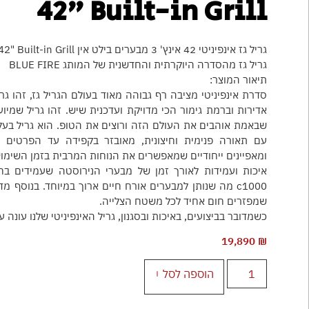
42" Built-in Grill
גריל גז אינפיניטי 42 אינץ' 3 מבערים בילט אין INFINITY 42" Built-in Grill
גריל גז מהסדרה היוקרתית והחדשנית של המותג BLUE FIRE
תיאור המוצר:
סדרת אינפיניטי מציבה רף גבוהה מאוד בעולם הגריל גז, זהו גר
אדירות וברמת גימור הכי מדויקת ועדכנית שיש. זהו גריל שמיו
שבאמת אוהבים את העולם הזה ורוצים את הטופ. הוא גריל בעל 
עם תאורה פנימית וחיצונית, מאובזר בקפידה עד הפרטים ה
ומאפיינים ייחודיים שמאפשרים את הנוחות המרבית בזמן השימוש
איכות ועמידות לאורך זמן של מבערי הנירוסטה שעמידים בח
שמפזרים חום אחיד לכל משטח הצלייה.
כשמדובר בביצועים, באיכות ובסגנון, גריל האינפיניטי שלנו עונה ע
19,890
₪
הוספה לסל