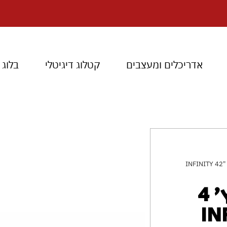
אדריכלים ומעצבים
קטלוג דיגיטלי
בלוג
ינץ' 4 מבערים בילט אין INFINITY 42" Built-in
גריל גז אינפיניטי 42 אינץ' 4
INFINIT