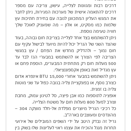
דרכים רבות ומגוונות לצלייה, עישון, צריבה עם מספר
דרכים להתאמה אישית של מערכות המגירות, ניתן לחבר
את המגש העליון המתכוונן לגובה עם בחירת חתיכות עץ
שלמות כמו מסקיט, או אלון – מה שמעניק לאוכל שלך
חוויה טעימה נוספת.
ניתן להשתמש בצד אחד לצלייה בצריבת חום גבוהה, בעוד
שהצד השני של הגריל יכול להיות מיועד לבישול עקיף עם
חום נמוך – ולהדליק מחדש את הפחם / עץ במגשי
הצריבה לפי הצורך או להשתמש במבערי הגז לבד עד
500 מעלות חום רק מתחתית המבערים, הוספת פחם או
עץ מגדיל זאת באופן אקספוננציאלי.
ניתן להשתמש במבער אחורי 15,000 BTU אינפרא אדום
כצורב נוסף, או בפונקציית צליה בגובה כפול עד שני מוטות
צליה בו זמנית.
אופציה לתוספות כמו אבן פיצה, סל לטיגון עמוק, מחבת
וצורב למעל 800 מעלות חום על משטח הצלייה.
כל רכיבי הגריל מיוצרים מפלדת אל-חלד מוצקה 304 –
מהונדסים ומעוצבים בארה"ב.
גריל זה נבדק היטב על ידי השפים המובילים של אירועי
תחרות מנגל והוכיח את עצמו ראוי לעליונות שלו בשוק בין