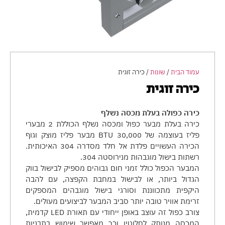
עמוד הבית
/
שונות
/ כירה זוגית
כירה זוגית
כירה כפולה בעלת מכסה נשלף
כירה בעלת מבער כפול ומכסה נשלף הכוללת 2 מבערי
פליז בעוצמה של 30,000 BTU מבער פליז מוצק וגוף
הכירה העשויים פלדת אל חלד מסדרה 304 האיכותית.
רשתות בישול מוגבהות מנירוסטה 304.
המבער הכפול כולל זמני חום גבוהים מספיק לבישול בווק
הגדול ביותר, או לבישול במחבת הקפצה, עם להבה
היקפית מתכווננת וסורגי בישול מוגבהים המספקים
זרימת אוויר טובה יותר סביב המבער לביצועים מעולים.
צורב כפול זה עוצב באופן ייחודי עם תאורת LED קדמית,
המכסה מנותק לחלוטין וכך מאפשר שימוש בתבניות