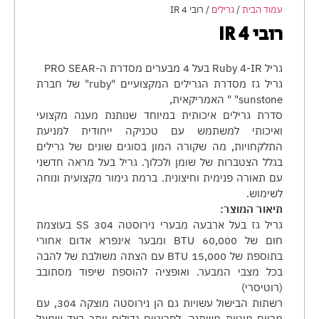
עמוד הבית
/
גרילים
/ רובי 4 IR
רובי 4 IR
גריל Ruby 4-IR בעל 4 מבערים מסדרת ה-PRO SEAR
גריל גז מסדרת הגרילים המקצועיים "ruby" של חברת
sunstone" " האמריקאית,
סדרת גרילים איכותית במיוחד שנותנת מענה מקצועי
ואיכותי למשתמש עם טכניקה ייחודית למניעת
התלקחויות, מה שקורה המון בסוגים שונים של גרילים
בגלל הצטברות של שומן ולכלוך. גריל בעל מראה חדשני
עם תאורה פנימית וחיצונית. ברמת גימור מקצועית ונוחה
לשימוש.
תיאור המוצר:
גריל גז בעל ארבעה מבערי נירוסטה 304 SS בעוצמת
חום של 60,000 BTU ומבער אינפרא אדום אחורי
בתוספת של 15,000 BTU עם הצתה משולבת של להבה
בכל מצבי המבער. ואופציה להוספת שיפוד מסתובב
(רוטיסרי)
רשתות הבישול עשויות גם הן נירוסטה מוצקה 304, עם
מרווח מוטות משתנה, לפריטים גדולים יותר בצד שמאל