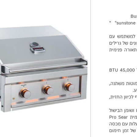
גריל גז מסדרת הגרילים המקצועיים "ruby" של חברת sunstone" "
י למשתמש עם
נים של גרילים
תאורה פנימית
גריל גז בעל שלושה מבערי נירוסטה 304 SS בעוצמת חום של BTU 45,000
סטה מוצקה 304, עם מרווח מוטות משתנה,
ע.
לכיוון החזית,
שומן הבישול
לכיוון המגלשה האחורית למניעת התלקחויות. רשת בישול תרמית Pro Sear
בירה חום באופן אחיד על רשת הבישול עד 700 מעלות עם מכסה
עם מכסה סגור, תוך פחות מ -3 דקות של זמן חימום