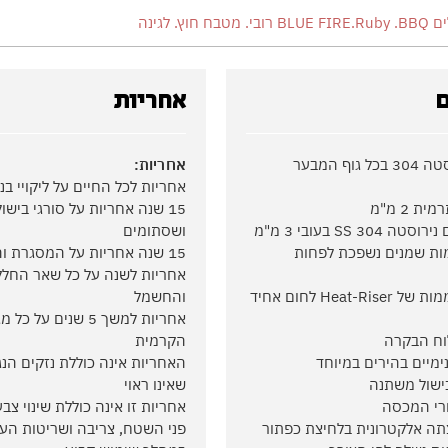
רובי. מטבח חוץ. לגינה
ם
אחריות
שימוש בנירוסטה 304 בכל גוף המבער
אחריות:
אחריות לכל החיים על ליקויי בני
 2 מ"מ
15 שנה אחריות על סורגי בישו
30 SS בעובי 3 מ"מ
ושסתומים
ת שמנים נשפכת לפחות
15 שנה אחריות על המסגרת והמבנה
אחריות לשנה על כל שאר החלק
רשת ההתחממות של Heat-Riser לחום אחיד
והחשמל
אחריות למשך 5 שנים על
וח הבקרה
הקרמית
נימיים בהירים במיוחד
האחריות אינה כוללת נזקים הנ
ישול משתנה
שאינו ראוי
ורי המכסה
אחריות זו אינה כוללת שינוי צבע
ה אלקטרונית בלחיצת כפתור
פני השטח, צריבה ושריטות העל