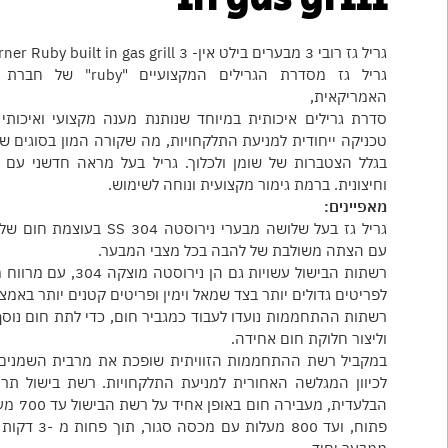
גריל גז רובי 3 מבערים בילט אין- 3 Burner Ruby built in gas grill
האמריקאית,
סדרת גרילים איכותית במיוחד שנותנת מענה מקצועי ואיכות
טכניקה ייחודית למניעת התלקחויות, מה שקורה המון בסוגים שו
בגלל הצטברות של שומן ולכלוך. גריל בעל מראה חדשני עם 
וחיצונית. ברמת גימור מקצועית ונוחה לשימוש.
מאפיינים:
עם הצתה משולבת של להבה בכל מצבי המבער.
רשתות הבישול עשויות גם הן נירו
לפריטים גדולים יותר בצד שמאל וימין ופריטים קטנים יותר באמצ
רשתות ההתחממות נועדו לעבוד כמגביר חום, כדי לתת חום נוסף 
וליצור חלוקת חום אחידה.
במקביל רשת ההתחממות הזוויתית שופכת את מרבית השמנים ו
הבלעדית, מע
פתוח, ועד 800 מעלות 