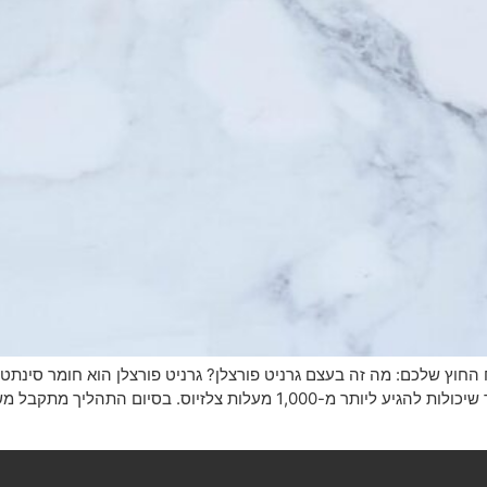
החוץ שלכם: מה זה בעצם גרניט פורצלן? גרניט פורצלן הוא חומר סינת
מינרלים וחומרי גלם אחרים בטמפרטורות גבוהות במיוחד שיכולות להגיע ליות