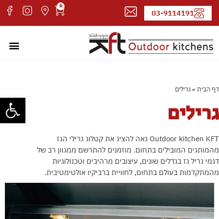
0
03-9114191
מטבחי חוץ
עמוד הבי
קטלוג די
אדריכלים
דף הבית
»
גרילים
פתח סרגל
גרילים
Outdoor kitchen KFT גאה להציג את קטלוג גרילי הגז
מהמותגים המובילים בתחום. מוזמנים להתרשם ממגוון רב של
דגמי גריל גז בגדלים שונים, עיצובים מרהיבים וטכנולוגיות
מהמתקדמות בעולם בתחום, לחוויית ברביקיו אולטימטיבית.